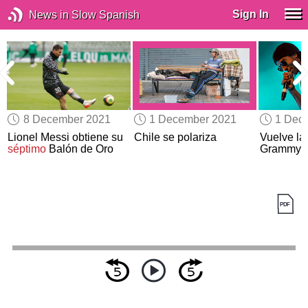
Sign In
News in Slow Spanish
8 December 2021
1 December 2021
1 Dec
Lionel Messi obtiene su
Chile se polariza
Vuelve la 
séptimo
Balón de Oro
Grammy L