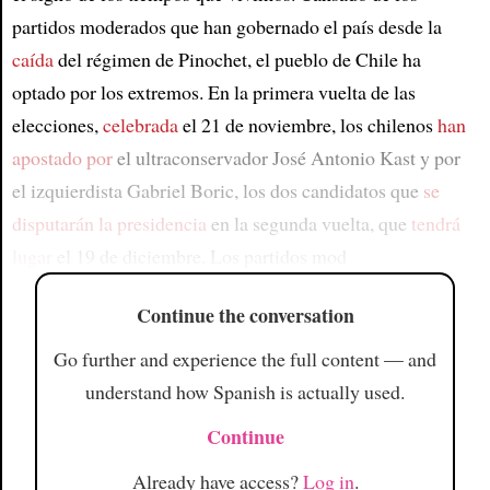
partidos moderados que han gobernado el país desde la
caída
del régimen de Pinochet, el pueblo de Chile ha
optado por los extremos. En la primera vuelta de las
elecciones,
celebrada
el 21 de noviembre, los chilenos
han
apostado por
el ultraconservador José Antonio Kast y por
el izquierdista Gabriel Boric, los dos candidatos que
se
disputarán la presidencia
en la segunda vuelta, que
tendrá
lugar
el 19 de diciembre. Los partidos mod
Continue the conversation
Go further and experience the full content — and
understand how Spanish is actually used.
Continue
Already have access?
Log in
.