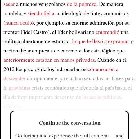
sacar
a muchos venezolanos
de la pobreza
. De manera
paralela, y
siendo fiel a
su ideología de tintes comunistas
(
nunca ocultó
, por ejemplo, su enorme admiración por su
mentor Fidel Castro), el líder bolivariano
emprendió
una
política abiertamente estatista,
lo que le llevó a expropiar
y
nacionalizar empresas de enorme valor estratégico que
anteriormente estaban en manos privadas
. Cuando en el
2012 los precios de los hidrocarburos
comenzaron a
descender
abruptamente, ya estaban sentadas las bases para
la
gravísima
crisis económica que afectaría al país hasta el
día de hoy: importante descenso de
las arcas públicas
,
corrupci
Continue the conversation
Go further and experience the full content — and