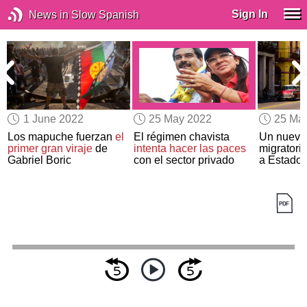
Sign In
News in Slow Spanish
1 June 2022
25 May 2022
25 Ma
Los mapuche fuerzan
el
El régimen chavista
Un nuevo
primer gran viraje
de
intenta hacer las paces
migratori
Gabriel Boric
con el sector privado
a Estado