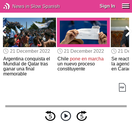
Sign In
News in Slow Spanish
21 December 2022
21 December 2022
21 De
Argentina conquista el
Chile
pone en marcha
Se reacti
Mundial de Qatar tras
un nuevo proceso
la agenda
ganar una final
constituyente
en Carac
memorable