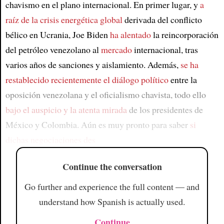
chavismo en el plano internacional. En primer lugar, y
a
raíz de la crisis energética global
derivada del conflicto
bélico en Ucrania, Joe Biden
ha alentado
la reincorporación
del petróleo venezolano al
mercado
internacional, tras
varios años de sanciones y aislamiento. Además,
se ha
restablecido recientemente el diálogo político
entre la
oposición venezolana y el oficialismo chavista, todo ello
bajo el auspicio y la atenta mirada
de los presidentes de
México y Colombia. Aún es muy pronto para saber
si
dichas negociaciones des
Continue the conversation
Go further and experience the full content — and
understand how Spanish is actually used.
Continue