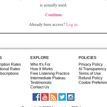
is actually used.
Continue
Already have access?
Log in
.
S
EXPLORE
POLICIES
iption Rates
Who It's For
Privacy Policy
ional Rates
How It Works
AI Transparency
ubscriptions
Free Listening Practice
Terms of Use
Intermediate Plateau
Refund Policy
Testimonials
Cookie Preferen
Contact Us