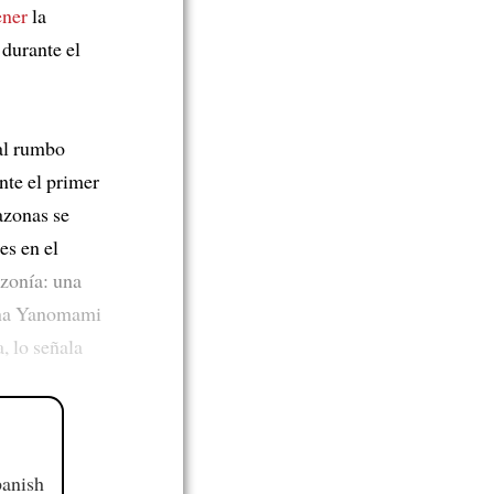
ener
la
 durante el
al rumbo
nte el primer
azonas se
es en el
zonía: una
gena Yanomami
, lo señala
panish