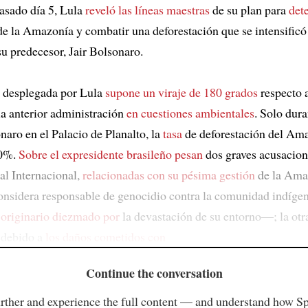
pasado día 5, Lula
reveló las líneas maestras
de su plan para
det
de la Amazonía y combatir una deforestación que se intensificó
u predecesor, Jair Bolsonaro.
a desplegada por Lula
supone un viraje de 180 grados
respecto 
la anterior administración
en cuestiones ambientales
. Solo dura
naro en el Palacio de Planalto, la
tasa
de deforestación del Am
30%.
Sobre el expresidente brasileño pesan
dos graves acusacion
al Internacional,
relacionadas con su pésima gestión
de la Ama
 considera responsable de genocidio contra la comunidad indí
 originario diezmado por
la devastación de su entorno—; la otra
 debido a
los daños cometidos con
Continue the conversation
rther and experience the full content — and understand how S