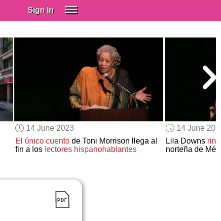
Sign In
SIGN IN
Spanish (Spain)
Spanish (Latino)
SUBSCRIBE
EDUCATIONAL LICENSES
GIFT CARDS
14 June 2023
14 June 202
OTHER LANGUAGES
El único cuento
de Toni Morrison llega al
Lila Downs
rin
fin a los
lectores hispanohablantes
norteña de Méx
ABOUT US
ADJUST COLORS