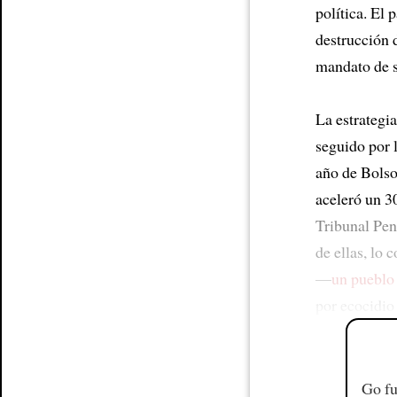
política. El 
destrucción 
mandato de s
La estrategi
seguido por 
año de Bolso
aceleró un 
Tribunal Pen
de ellas, lo
—
un pueblo
por ecocidio
Go fu