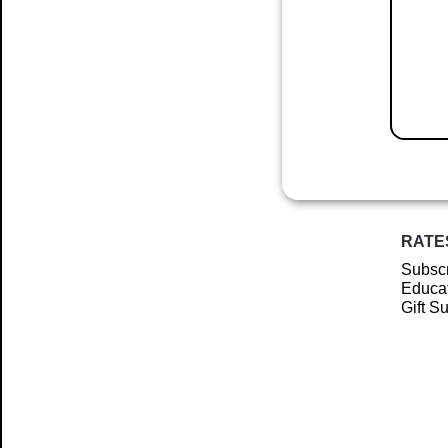
RATE
Subscr
Educat
Gift S