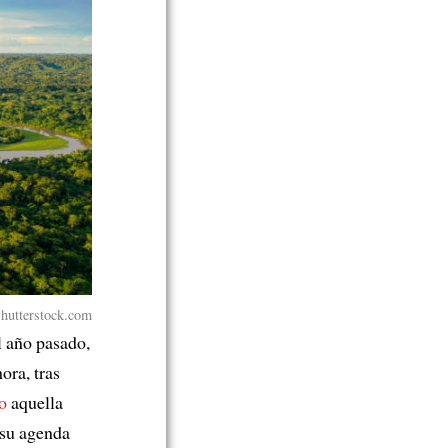
hutterstock.com
l año pasado,
ora, tras
o
aquella
su agenda