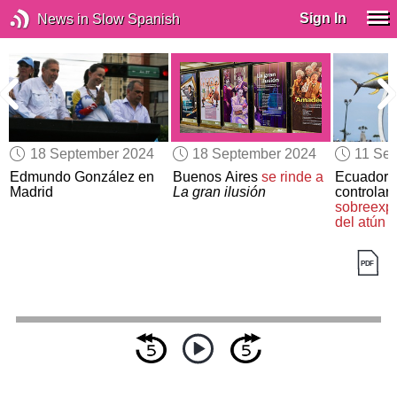
Sign In
News in Slow Spanish
18 September 2024
18 September 2024
11 Se
Edmundo González en
Buenos Aires
se rinde a
Ecuador 
Madrid
La gran ilusión
controlar 
sobreexpl
del atún