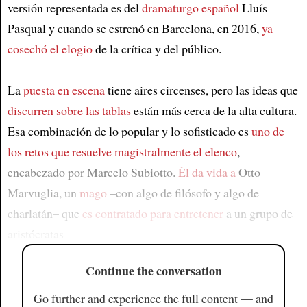
versión representada es del
dramaturgo español
Lluís
Pasqual y cuando se estrenó en Barcelona, en 2016,
ya
cosechó el elogio
de la crítica y del público.
La
puesta en escena
tiene aires circenses, pero las ideas que
discurren sobre las tablas
están más cerca de la alta cultura.
Esa combinación de lo popular y lo sofisticado es
uno de
los retos que resuelve magistralmente el elenco
,
encabezado por Marcelo Subiotto.
Él da vida a
Otto
Marvuglia, un
mago
–con algo de filósofo y algo de
charlatán– que
es contratado para entretener
a un grupo de
aristócratas
Continue the conversation
Go further and experience the full content — and