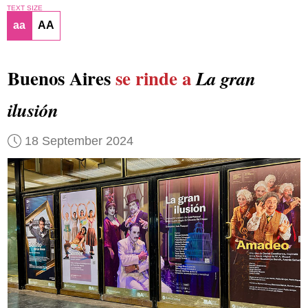
TEXT SIZE
aa
AA
Buenos Aires
se rinde a
La gran
ilusión
18 September 2024