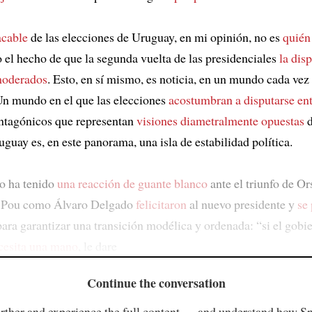
acable
de las elecciones de Uruguay, en mi opinión, no es
quién 
no el hecho de que la segunda vuelta de las presidenciales
la dis
moderados
. Esto, en sí mismo, es noticia, en un mundo cada ve
Un mundo en el que las elecciones
acostumbran a disputarse en
ntagónicos que representan
visiones diametralmente opuestas
d
guay es, en este panorama, una isla de estabilidad política.
mo ha tenido
una reacción de guante blanco
ante el triunfo de Or
e Pou como Álvaro Delgado
felicitaron
al nuevo presidente y
se
ara garantizar una transición modélica y ordenada: “si el gobi
esita una mano
, le dare
Continue the conversation
rther and experience the full content — and understand how S