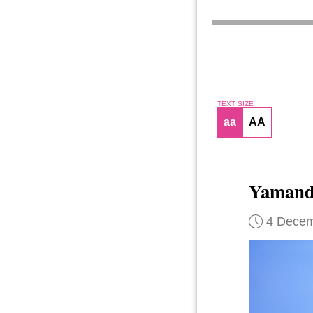
TEXT SIZE
aa
AA
Yamandú
4 Decem