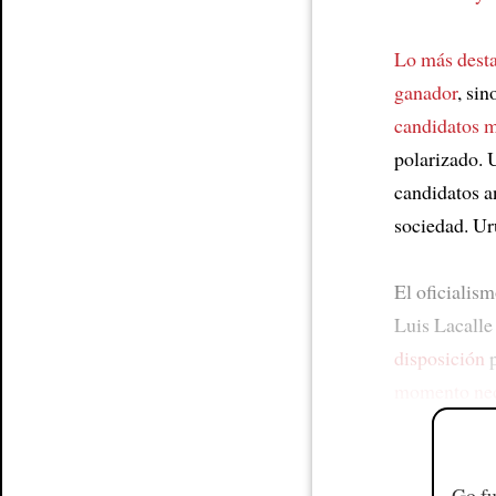
Lo más dest
ganador
, si
candidatos 
polarizado. 
candidatos a
sociedad. Uru
El oficialis
Luis Lacall
disposición
p
momento nec
Go fu