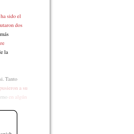
ha sido el
putaron dos
z más
tre
e la
si. Tanto
 pusieron a su
erno
en algún
panish