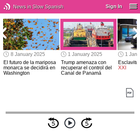
Sign In
News in Slow Spanish
8 January 2025
1 January 2025
1 Janu
l
El futuro de la mariposa
Trump amenaza con
Esclavitu
monarca se decidirá en
recuperar el control del
XXI
Washington
Canal de Panamá