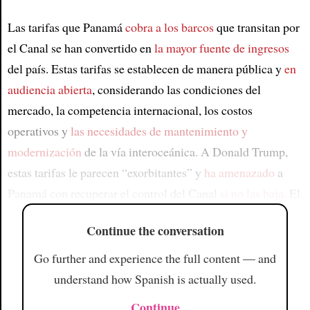
Las tarifas que Panamá
cobra a los barcos
que transitan por
el Canal se han convertido en
la mayor fuente de ingresos
del país. Estas tarifas se establecen de manera pública y
en
audiencia abierta
, considerando las condiciones del
mercado, la competencia internacional, los costos
operativos y
las necesidades de mantenimiento y
modernización
de la vía interoceánica. A Donald Trump,
estas tarifas le parecen “exorbitantes” y
ha amenazado
a
Panamá con recuperar el control del Canal
si no las baja
. El
Continue the conversation
Go further and experience the full content — and
understand how Spanish is actually used.
Continue