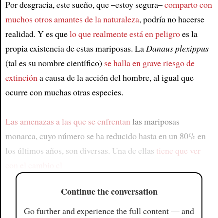
Por desgracia, este sueño, que –estoy segura–
comparto con
muchos otros amantes de la naturaleza
, podría no hacerse
realidad. Y es que
lo que realmente está en peligro
es la
propia existencia de estas mariposas. La
Danaus plexippus
(tal es su nombre científico)
se halla en grave riesgo de
extinción
a causa de la acción del hombre, al igual que
ocurre con muchas otras especies.
Las amenazas a las que se enfrentan
las mariposas
monarca, cuyo número se ha reducido hasta en un 80% en
los últimos años, son diversas. Una de ellas
tiene que ver
con el cambio cl
Continue the conversation
Go further and experience the full content — and