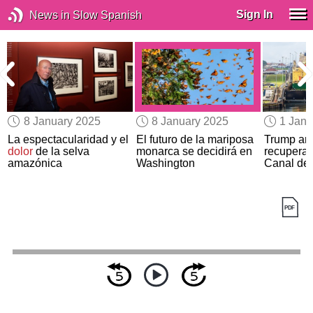
Sign In
News in Slow Spanish
8 January 2025
8 January 2025
1 Janu
La espectacularidad y el
El futuro de la mariposa
Trump am
dolor
de la selva
monarca se decidirá en
recuperar 
amazónica
Washington
Canal de