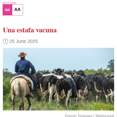
TEXT SIZE
aa
AA
Una estafa vacuna
25 June 2025
Ernesto Velazquez / Shutterstock