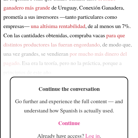
ganadero más grande
de Uruguay, Conexión Ganadera,
prometía a sus inversores —tanto particulares como
empresas—
una altísima rentabilidad
, de al menos un 7%.
Con las cantidades obtenidas, compraba vacas
para que
distintos productores las fueran engordando
, de modo que,
una vez grandes, se vendieran
por mucho más dinero del
pagado
. Esa era la teoría, pero no la práctica, porque a
principios de este año
Continue the conversation
Go further and experience the full content — and
understand how Spanish is actually used.
Continue
Already have access?
Log in
.