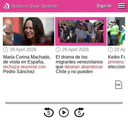
Sign In
News in Slow Spanish
29 April 2026
29 April 2026
22 Apr
a
María Corina Machado,
El drama de los
Keiko Fuj
de visita en España,
migrantes venezolanos
primera v
rechaza reunirse con
que
desean abandonar
eleccione
Pedro Sánchez
Chile y no pueden