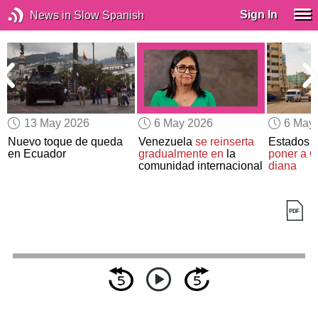
Sign In
News in Slow Spanish
13 May 2026
6 May 2026
6 May
Nuevo toque de queda
Venezuela
se reinserta
Estados 
en Ecuador
gradualmente en
la
poner a C
comunidad internacional
diana