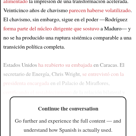
alimentado
la impresión de una transformación acelerada.
Veinticinco años de chavismo
parecen haberse volatilizado
.
El chavismo, sin embargo, sigue en el poder —Rodríguez
forma parte del núcleo dirigente que sostuvo
a Maduro— y
no se ha producido una ruptura sistémica comparable a una
transición política completa.
Estados Unidos
ha reabierto su embajada
en Caracas. El
secretario de Energía, Chris Wright,
se entrevistó con la
presidenta encargada
en el Palacio de Miraflores,
certificando el restablecimiento
de la relación bilateral y
Continue the conversation
Go further and experience the full content — and
understand how Spanish is actually used.