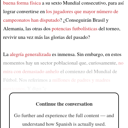
buena forma física
a su sexto Mundial consecutivo, para así
lograr convertirse en
los jugadores que mayor número de
campeonatos han disputado
? ¿Conseguirán Brasil y
Alemania, las otras dos
potencias futbolísticas
del torneo,
revivir una vez más las glorias del pasado?
La
alegría generalizada
es inmensa. Sin embargo, en estos
momentos hay un sector poblacional que, curiosamente,
no
mira con demasiado anhelo
el comienzo del Mundial de
Fútbol. Nos referimos a
millones de padres y madres
mexicanos
. Y digo "c
Continue the conversation
Go further and experience the full content — and
understand how Spanish is actually used.