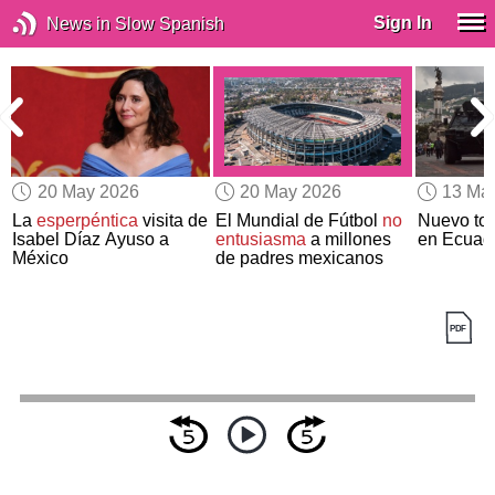
Sign In
News in Slow Spanish
20 May 2026
20 May 2026
13 Ma
La
esperpéntica
visita de
El Mundial de Fútbol
no
Nuevo to
Isabel Díaz Ayuso a
entusiasma
a millones
en Ecuad
México
de padres mexicanos