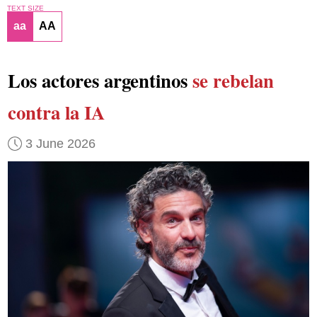
TEXT SIZE
aa
AA
Los actores argentinos
se rebelan
contra la IA
3 June 2026