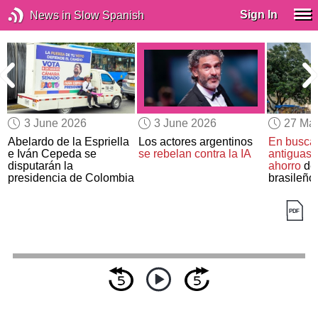
Sign In
News in Slow Spanish
3 June 2026
3 June 2026
27 Ma
Abelardo de la Espriella
Los actores argentinos
En busca 
e Iván Cepeda se
se rebelan contra la IA
antiguas 
disputarán la
ahorro
de 
presidencia de Colombia
brasileño