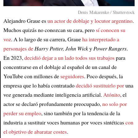
Denis Makarenko / Shutterstock
Alejandro Graue es
un actor de doblaje y locutor argentino
.
Muchos quizás no conozcan su cara, pero
sí conocen su
voz
. A lo largo de su carrera, Graue
ha interpretado a
personajes de
Harry Potter, John Wick
y
Power Rangers
.
En 2023,
decidió dejar a un lado todos sus trabajos
para
concentrarse en el doblaje al español de un canal de
YouTube con millones de
seguidores
. Poco después, la
Article
empresa que lo había contratado
decidió sustituirlo por
una
voz generada mediante inteligencia artificial.
Atónito
, el
actor se declaró profundamente preocupado,
no solo por
perder su empleo
, sino también por la tendencia de la
industria a sustituir voces humanas por voces sintéticas
con
el objetivo de abaratar costes
.