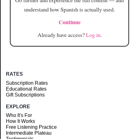
Go further and experience the full content — and
understand how Spanish is actually used.
Continue
Already have access?
Log in
.
RATES
Subscription Rates
Educational Rates
Gift Subscriptions
EXPLORE
Who It's For
How It Works
Free Listening Practice
Intermediate Plateau
Testimonials