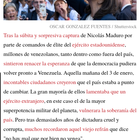
OSCAR GONZALEZ FUENTES / Shutterstock
Tras la súbita y sorpresiva captura
de Nicolás Maduro por
parte de comandos de élite del
ejército estadounidense
,
millones de venezolanos, tanto dentro como fuera del país,
sintieron renacer la esperanza
de que la democracia pudiera
volver pronto a Venezuela. Aquella mañana del 3 de enero,
incontables ciudadanos creyeron
que el país estaba a punto
de cambiar. La gran mayoría de ellos
lamentaba que un
Article
ejército extranjero
, en este caso el de la mayor
superpotencia militar del planeta,
vulnerara la soberanía del
país
. Pero tras demasiados años de dictadura cruel y
corrupta,
muchos recordaron aquel viejo refrán
que dice
"no hay mal que por bien no venga".