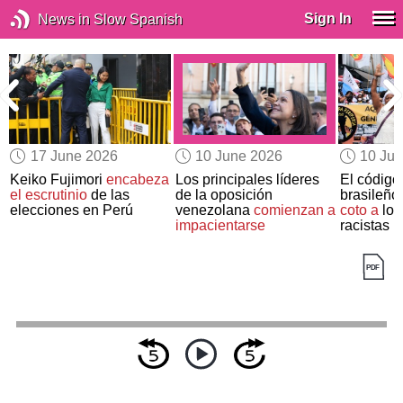
Sign In
News in Slow Spanish
17 June 2026
10 June 2026
10 Ju
Keiko Fujimori
encabeza
Los principales líderes
El código
el escrutinio
de las
de la oposición
brasileño
elecciones en Perú
venezolana
comienzan a
coto a
los
impacientarse
racistas