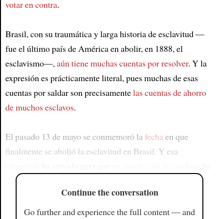
votar en contra
.
Brasil, con su traumática y larga historia de esclavitud —
fue el último país de América en abolir, en 1888, el
esclavismo—,
aún tiene muchas cuentas por resolver
. Y la
expresión es prácticamente literal, pues muchas de esas
cuentas por saldar son precisamente
las cuentas de ahorro
de muchos esclavos
.
El pasado 13 de mayo se conmemoró la
fecha
en que
finalmente se abolió la esclavitud en Brasil. Y esa
efeméride
ha servido para que
un asunto aún inconcluso
ha
Continue the conversation
Go further and experience the full content — and