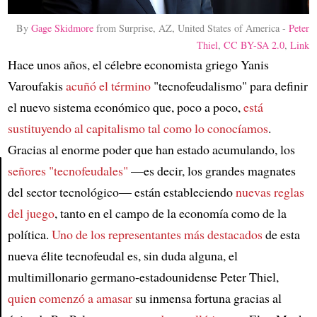
By
Gage Skidmore
from Surprise, AZ, United States of America -
Peter
Thiel
,
CC BY-SA 2.0
,
Link
Hace unos años, el célebre economista griego Yanis
Varoufakis
acuñó el término
"tecnofeudalismo" para definir
el nuevo sistema económico que, poco a poco,
está
sustituyendo al capitalismo tal como lo conocíamos
.
Gracias al enorme poder que han estado acumulando, los
señores "tecnofeudales"
—es decir, los grandes magnates
del sector tecnológico— están estableciendo
nuevas reglas
Article
del juego
, tanto en el campo de la economía como de la
política.
Uno de los representantes más destacados
de esta
nueva élite tecnofeudal es, sin duda alguna, el
multimillonario germano-estadounidense Peter Thiel,
quien comenzó a amasar
su inmensa fortuna gracias al