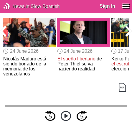
Sign In
News in Slow Spanish
24 June 2026
24 June 2026
17 Ju
Nicolás Maduro está
El sueño libertario
de
Keiko Fuj
siendo borrado de la
Peter Thiel se va
el escruti
memoria de los
haciendo realidad
eleccione
venezolanos