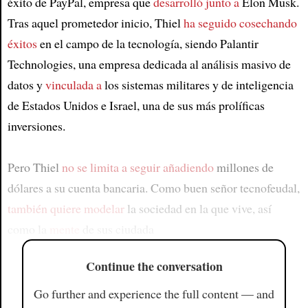
éxito de PayPal, empresa que
desarrolló junto a
Elon Musk.
Tras aquel prometedor inicio, Thiel
ha seguido cosechando
éxitos
en el campo de la tecnología, siendo Palantir
Technologies, una empresa dedicada al análisis masivo de
datos y
vinculada a
los sistemas militares y de inteligencia
de Estados Unidos e Israel, una de sus más prolíficas
inversiones.
Pero Thiel
no se limita a seguir añadiendo
millones de
dólares a su cuenta bancaria. Como buen señor tecnofeudal,
también quiere modelar
la sociedad en la que vive, así
como la
mente
de sus ciudada
Continue the conversation
Go further and experience the full content — and