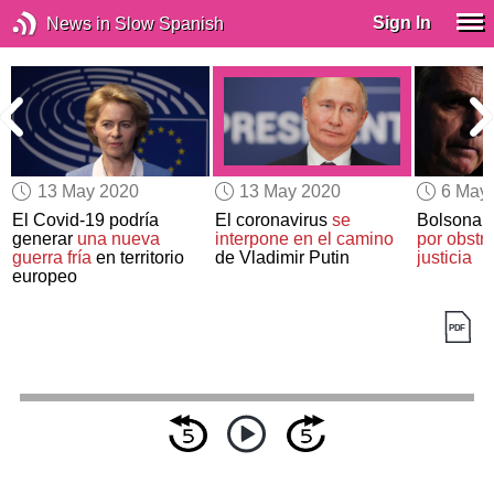
Sign In
News in Slow Spanish
13 May 2020
13 May 2020
6 May
El Covid-19 podría
El coronavirus
se
Bolsonaro
generar
una nueva
interpone en el camino
por obstru
guerra fría
en territorio
de Vladimir Putin
justicia
europeo