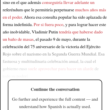
sino en el que además
conseguiría llevar adelante un
referéndum que le permitiría perpetuarse
muchos años más
en el poder
. Ahora esa consulta popular ha sido aplazada de
forma indefinida.
Por si fuera poco
, y para lograr hacer este
año inolvidable, Vladimir Putin
tendría que haberse dado
un baño de masas
, el pasado 9 de mayo, durante la
celebración del 75 aniversario de la victoria del Ejército
Rojo sobre el nazismo en la Segunda Guerra Mundial. Esa
fastuosa y multitudinaria celebración anual, la cual el
gobierno ruso
suele aprovechar para hacer un alarde
de
todo su poderí
Continue the conversation
Go further and experience the full content — and
understand how Spanish is actually used.