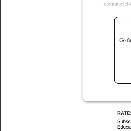
comunicaci
Go fu
RATE
Subscr
Educat