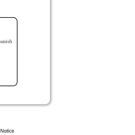
panish
 Notice