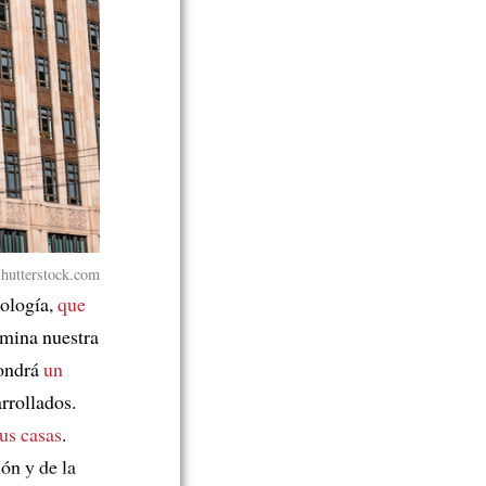
hutterstock.com
iología,
que
rmina nuestra
pondrá
un
rrollados.
sus casas
.
ón y de la