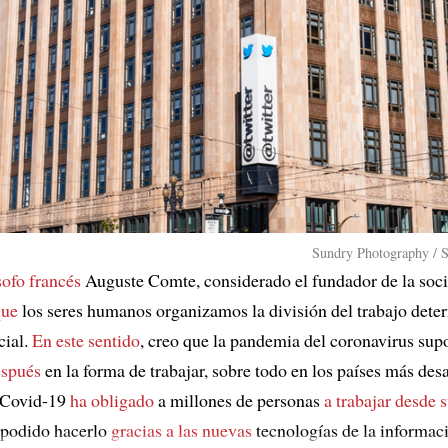
Sundry Photography / S
sofo francés
Auguste Comte, considerado el fundador de la soc
que
los seres humanos organizamos la división del trabajo dete
cial.
En este sentido
, creo que la pandemia del coronavirus su
espués
en la forma de trabajar, sobre todo en los países más desa
l Covid-19
ha obligado
a millones de personas
a trabajar desde 
podido hacerlo
gracias a las nuevas
tecnologías de la informaci