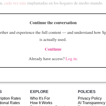
ón,
cada vez más
implantadas en los hogares de medio mundo.
Continue the conversation
rther and experience the full content — and understand how S
is actually used.
Continue
Already have access?
Log in
.
S
EXPLORE
POLICIES
iption Rates
Who It's For
Privacy Policy
ional Rates
How It Works
AI Transparency