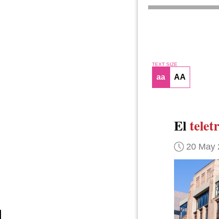
TEXT SIZE
aa
AA
El
telet
20 May 