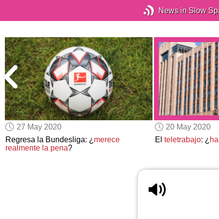
News in Slow Sp
27 May 2020
20 May 2020
Regresa la Bundesliga: ¿
merece
El
teletrabajo
: ¿
ha
realmente la pena
?