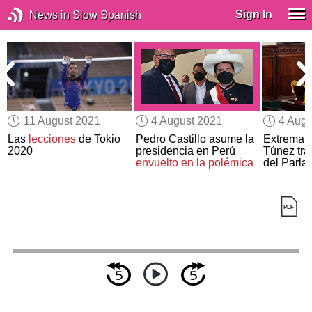
Sign In
News in Slow Spanish
11 August 2021
4 August 2021
4 Augu
Las
lecciones
de Tokio
Pedro Castillo asume la
Extrema t
2020
presidencia en Perú
Túnez tra
envuelto en la polémica
del Parla