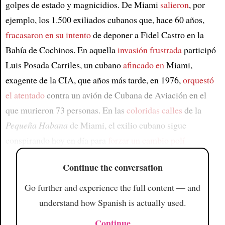
golpes de estado y magnicidios. De Miami
salieron
, por
ejemplo, los 1.500 exiliados cubanos que, hace 60 años,
fracasaron en su intento
de deponer a Fidel Castro en la
Bahía de Cochinos. En aquella
invasión frustrada
participó
Luis Posada Carriles, un cubano
afincado en
Miami,
exagente de la CIA, que años más tarde, en 1976,
orquestó
el atentado
contra un avión de Cubana de Aviación en el
que murieron 73 personas. En las
coloridas calles
de la
Pequeña Habana
de Miami, el exilio cubano sigue
conspirando hoy en día para
forzar un cambio polí
Continue the conversation
Go further and experience the full content — and
understand how Spanish is actually used.
Continue