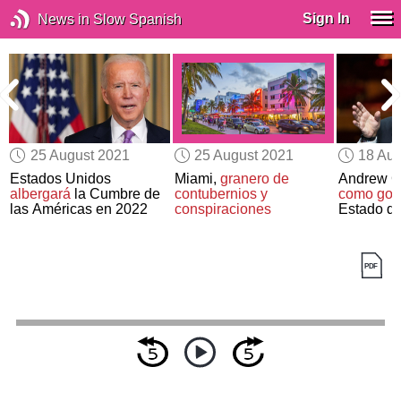
Sign In
News in Slow Spanish
25 August 2021
25 August 2021
18 Aug
Estados Unidos
Miami,
granero de
Andrew 
albergará
la Cumbre de
contubernios y
como gob
las Américas en 2022
conspiraciones
Estado d