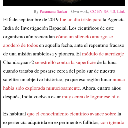
By
Paramanu Sarkar
-
Own work
,
CC BY-SA 4.0
,
Link
El 6 de septiembre de 2019
fue un día triste para
la Agencia
India de Investigación Espacial. Los científicos de este
organismo aún recuerdan
cómo un silencio amargo se
apoderó de todos
en aquella fecha, ante el repentino fracaso
de una misión ambiciosa y pionera. El
módulo de aterrizaje
Chandrayaan-2
se estrelló contra la superficie
de la luna
cuando trataba de posarse cerca del polo sur de nuestro
Article
satélite: un objetivo histórico, ya que esa región lunar
nunca
había sido explorada minuciosamente
. Ahora, cuatro años
después, India vuelve a estar
muy cerca de lograr ese hito
.
Es habitual
que el conocimiento científico avance sobre
la
experiencia adquirida en experimentos fallidos,
corrigiendo