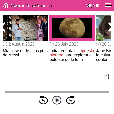
Sign In
News in Slow Spanish
2 August 2023
26 July 2023
26 Jul
Miami se rinde a los pies
India redobla su
apuesta
Jane Birki
de Messi
pionera
para explorar el
la cultura
polo sur de la luna
contempo