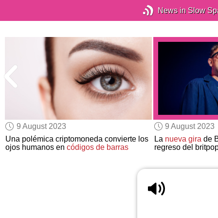
News in Slow Sp
9 August 2023
9 August 2023
Una polémica criptomoneda convierte los
La
nueva gira
de B
ojos humanos en
códigos de barras
regreso del britpo