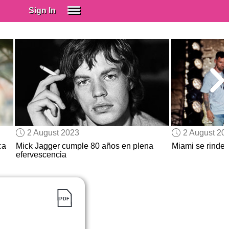
Sign In
SIGN IN
Spanish (Spain)
Spanish (Latino)
SUBSCRIBE
EDUCATIONAL LICENSES
GIFT CARDS
2 August 2023
2 August 20
OTHER LANGUAGES
ca
Mick Jagger cumple 80 años en plena
Miami se rinde 
efervescencia
ABOUT US
ADJUST COLORS