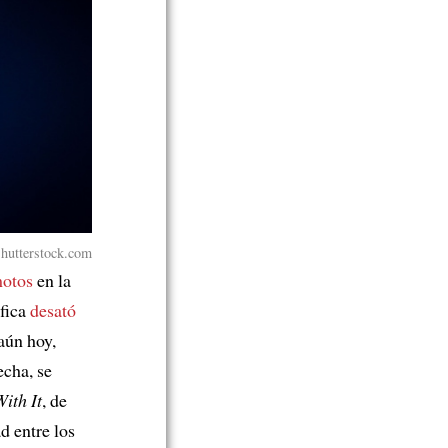
Shutterstock.com
motos
en la
áfica
desató
aún hoy,
echa, se
With It
, de
d entre los