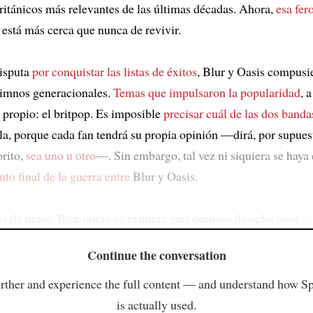
ritánicos más relevantes de las últimas décadas. Ahora,
esa fer
está más cerca que nunca de revivir.
isputa
por conquistar las listas de éxitos
, Blur y Oasis compusi
himnos generacionales.
Temas que impulsaron la popularidad
, 
 propio: el britpop. Es imposible
precisar cuál de las dos banda
lla, porque cada fan tendrá su propia opinión —dirá, por supues
orito,
sea uno u otro
—. Sin embargo, tal vez ni siquiera se haya 
nto final de la guerra entre
Blur y Oasis.
s de mayo, Blur inició su primera gira después de ocho años
si
Continue the conversation
rther and experience the full content — and understand how S
is actually used.