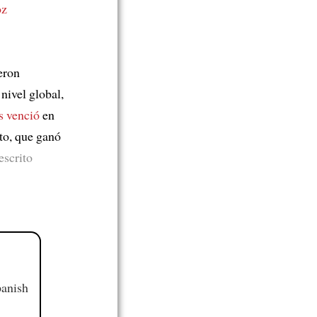
oz
eron
a nivel global,
s venció
en
to, que ganó
escrito
panish