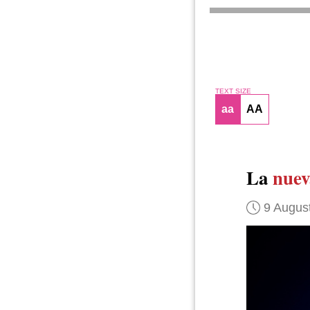
TEXT SIZE
aa
AA
La
nuev
9 Augus