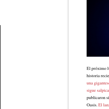
Article
El próximo 
historia reci
una gigante
sigue salpic
publicaron 
Oasis.
El la