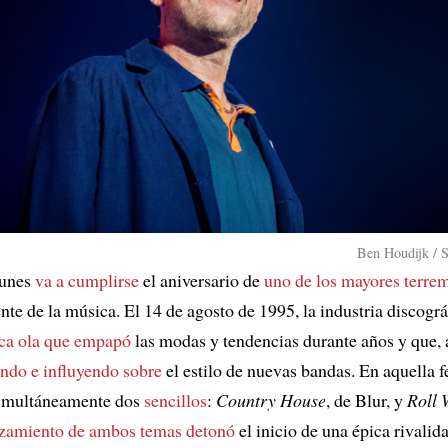
Ben Houdijk / 
lunes
va a cumplirse
el aniversario de
uno de los mayores terre
ente de la música. El 14 de agosto de 1995, la industria discogr
sca ola que empapó
las modas y tendencias durante años y que, 
ando e influyendo sobre
el estilo de nuevas bandas. En aquella f
simultáneamente dos
sencillos
:
Country House
, de Blur, y
Roll 
nzamiento de ambos temas detonó
el inicio de una épica rivalida