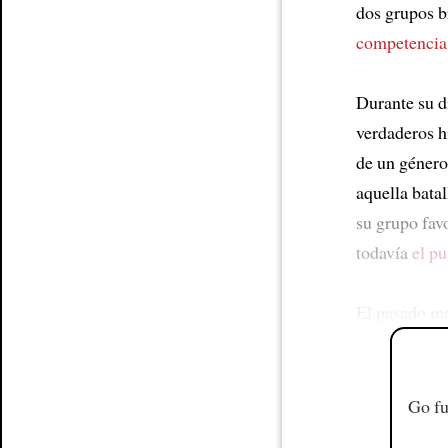
dos grupos b
competencia
Durante su d
verdaderos 
de un género
aquella bata
su grupo fav
todavía
el pu
El pasado me
Go fu