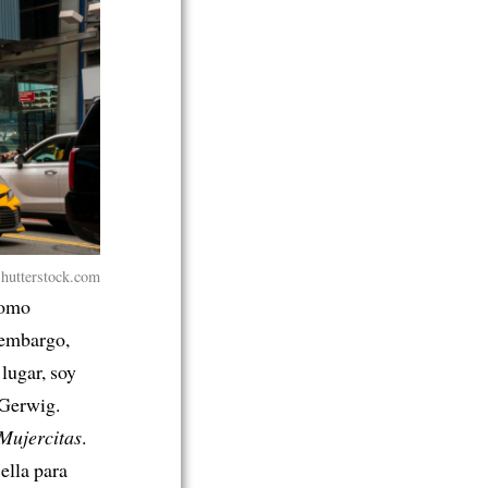
Shutterstock.com
como
 embargo,
 lugar, soy
 Gerwig.
Mujercitas
.
ella para