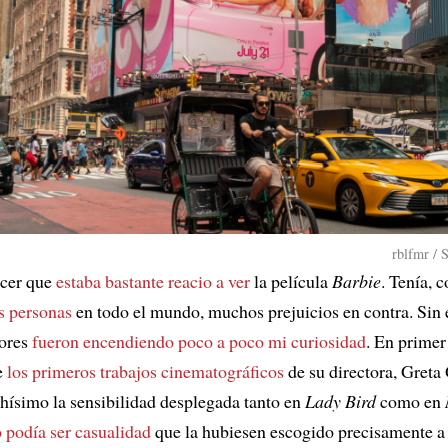
rblfmr / 
cer que
estaba bastante reacio a ver
la película
Barbie
. Tenía, 
s personas
en todo el mundo, muchos prejuicios en contra. Sin
tores
fueron encendiendo poco a poco mi curiosidad
. En primer
e
los primeros trabajos cinematográficos
de su directora, Greta
ísimo la sensibilidad desplegada tanto en
Lady Bird
como en
 podía ser casualidad
que la hubiesen escogido precisamente a 