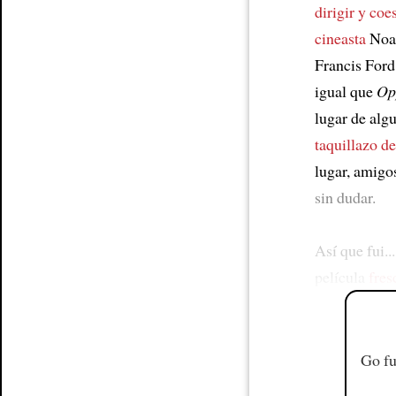
dirigir y coe
cineasta
Noah
Francis Ford
igual que
Op
lugar de alg
taquillazo d
lugar, amigo
sin dudar.
Así que fui..
película
fres
Go fu