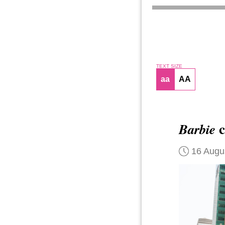
TEXT SIZE
aa
AA
c
Barbie
16 Augu