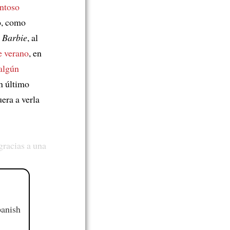
ntoso
o, como
e
Barbie
, al
e verano
, en
algún
n último
era a verla
gracias a una
panish