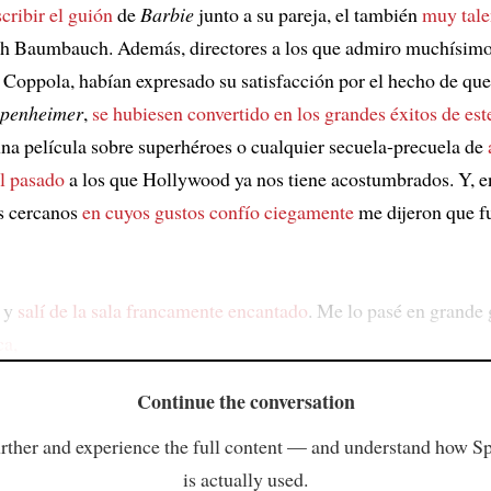
scribir el guión
de
Barbie
junto a su pareja, el también
muy tale
 Baumbauch. Además, directores a los que admiro muchísim
 Coppola, habían expresado su satisfacción por el hecho de qu
penheimer
,
se hubiesen convertido en los grandes éxitos de est
una película sobre superhéroes o cualquier secuela-precuela de
el pasado
a los que Hollywood ya nos tiene acostumbrados. Y, e
s cercanos
en cuyos gustos confío ciegamente
me dijeron que fu
. y
salí de la sala francamente encantado
. Me lo pasé en grande 
ca,
Continue the conversation
rther and experience the full content — and understand how S
is actually used.