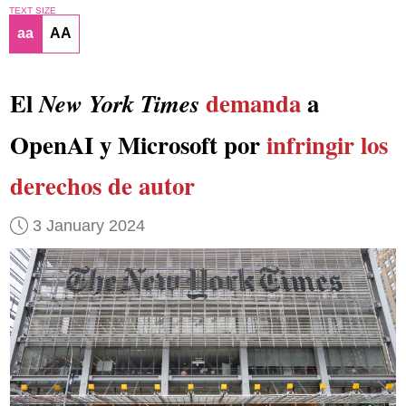
TEXT SIZE
aa
AA
El
demanda
a
New York Times
OpenAI y Microsoft por
infringir los
derechos de autor
3 January 2024