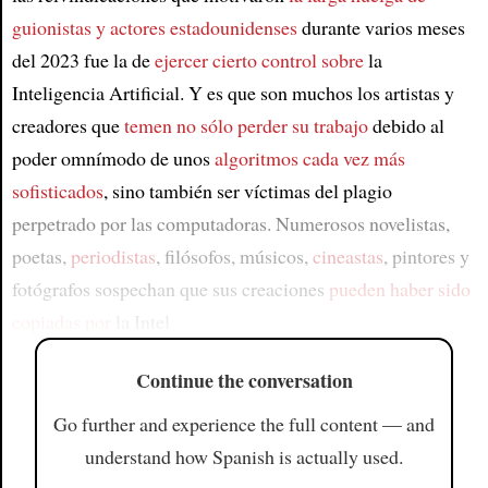
guionistas y actores estadounidenses
durante varios meses
del 2023 fue la de
ejercer cierto control sobre
la
Inteligencia Artificial. Y es que son muchos los artistas y
creadores que
temen no sólo perder su trabajo
debido al
poder omnímodo de unos
algoritmos cada vez más
sofisticados
, sino también ser víctimas del plagio
perpetrado por las computadoras. Numerosos novelistas,
poetas,
periodistas
, filósofos, músicos,
cineastas
, pintores y
fotógrafos sospechan que sus creaciones
pueden haber sido
copiadas por
la Intel
Continue the conversation
Go further and experience the full content — and
understand how Spanish is actually used.