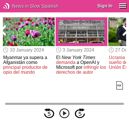
Sign In
News in Slow Spanish
10 January 2024
3 January 2024
27 De
Myanmar ya supera a
El
New York Times
Ucrania ac
Afganistán como
demanda
a OpenAI y
sueño de 
principal productor de
Microsoft por
infringir los
Unión Eu
opio del mundo
derechos de autor