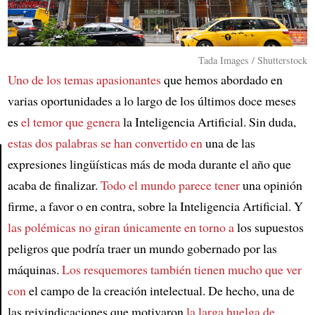
Tada Images / Shutterstock
Uno de los temas apasionantes
que hemos abordado en
varias oportunidades a lo largo de los últimos doce meses
es
el temor que genera
la Inteligencia Artificial. Sin duda,
estas dos palabras se han convertido en
una de las
expresiones lingüísticas más de moda durante el año que
acaba de finalizar.
Todo el mundo parece tener
una opinión
Article
firme, a favor o en contra, sobre la Inteligencia Artificial. Y
las polémicas no giran únicamente en torno a
los supuestos
peligros que podría traer un mundo gobernado por las
máquinas.
Los resquemores también tienen mucho que ver
con
el campo de la creación intelectual. De hecho, una de
las reivindicaciones que motivaron
la larga huelga de