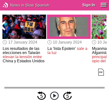
Sign In
News in Slow Spanish
17 January 2024
10 January 2024
10 Jan
Los resultados de las
La ‘lista Epstein’
sale a
Myanmar 
elecciones en Taiwán
la luz
Afganist
elevan la tensión entre
principal 
China y Estados Unidos
opio del