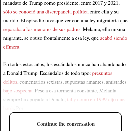
mandato de Trump como presidente, entre 2017 y 2021,
sólo se conoció una discrepancia política
entre ella y su
marido. El episodio tuvo que ver con una ley migratoria que
separaba a los menores de sus padres
. Melania, ella misma
migrante, se opuso frontalmente a esa ley, que
acabó siendo
efímera
.
En todos estos años, los escándalos nunca han abandonado
a Donald Trump. Escándalos de todo tipo:
presuntos
delitos
, comentarios sexistas, supuestas amantes, amistades
bajo sospecha
. Pese a esa tormenta constante, Melania
siempre ha apoyado a Donald,
tal y como en 1999 dijo que
haría
. Por
Continue the conversation