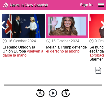
Sign In
News in Slow Spanish
16 October 2024
16 October 2024
9 Octo
El Reino Unido y la
Melania Trump defiende
Se hunde,
Unión Europa
vuelven a
el derecho al aborto
escándalo
darse la mano
aprobaci
Starmer