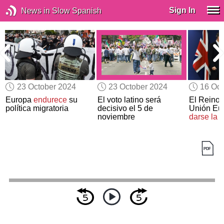
Sign In
News in Slow Spanish
23 October 2024
23 October 2024
16 Oct
Europa
endurece
su
El voto latino será
El Reino 
a
política migratoria
decisivo el 5 de
Unión Eu
noviembre
darse la 