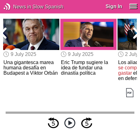
Sign In
News in Slow Spanish
9 July 2025
9 July 2025
2 July
Una gigantesca marea
Eric Trump sugiere la
Los aliad
humana desafía en
idea de fundar una
se compr
Budapest a Viktor Orbán
dinastía política
gastar
el 
en defen