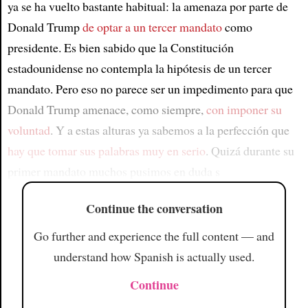
ya se ha vuelto bastante habitual: la amenaza por parte de
Donald Trump
de optar a un tercer mandato
como
presidente. Es bien sabido que la Constitución
estadounidense no contempla la hipótesis de un tercer
mandato. Pero eso no parece ser un impedimento para que
Donald Trump amenace, como siempre,
con imponer su
voluntad
. Y a estas alturas ya sabemos a la perfección que
hay que tomar sus palabras muy en serio
. Quizá durante su
primer mandato muchos pusimos en duda s
Continue the conversation
Go further and experience the full content — and
understand how Spanish is actually used.
Continue