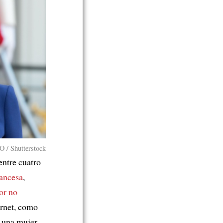
 / Shutterstock
entre cuatro
rancesa
,
or no
ernet, como
, una mujer