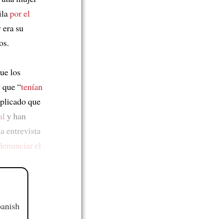
ila
por el
 era su
os.
ue los
 que “
tenían
xplicado que
al
y han
a entrevista
denunciar el
panish