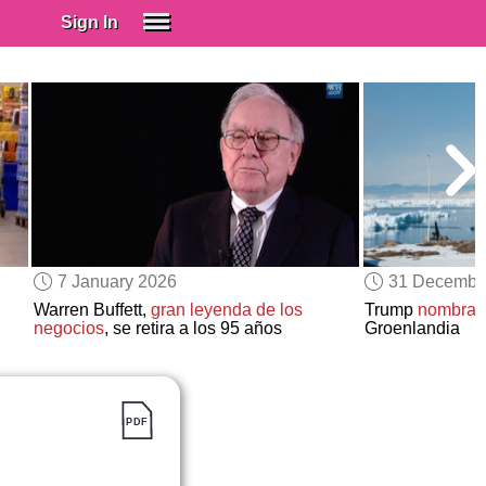
Sign In
SIGN IN
Spanish (Spain)
Spanish (Latino)
SUBSCRIBE
EDUCATIONAL LICENSES
GIFT CARDS
7 January 2026
31 Decembe
OTHER LANGUAGES
Warren Buffett,
gran leyenda de los
Trump
nombra a
negocios
, se retira a los 95 años
Groenlandia
ABOUT US
ADJUST COLORS