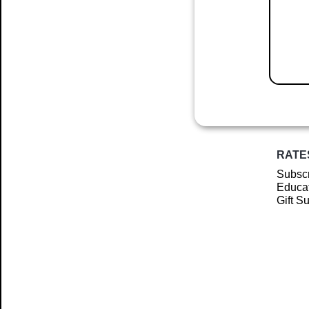
RATE
Subscr
Educat
Gift S