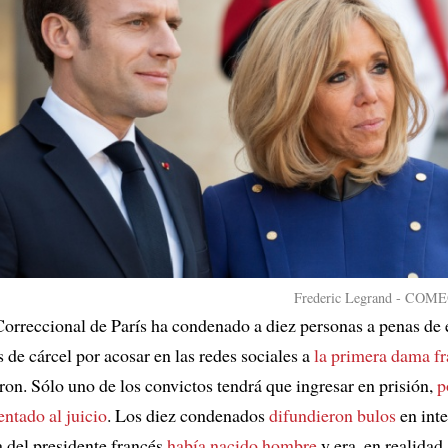
Frederic Legrand - COMEO
Correccional de París ha condenado a diez personas a penas de 
 de cárcel por acosar en las redes sociales a
la primera dama f
ron. Sólo uno de los convictos tendrá que ingresar en prisión,
p
entado al juicio
. Los diez condenados
difundieron bulos
en int
a del presidente francés
había nacido hombre
y era, en realidad