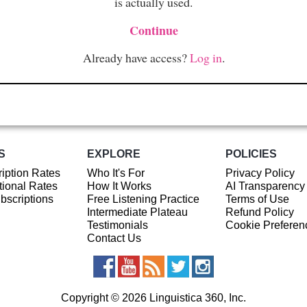
is actually used.
Continue
Already have access?
Log in
.
S
EXPLORE
POLICIES
iption Rates
Who It's For
Privacy Policy
ional Rates
How It Works
AI Transparency
ubscriptions
Free Listening Practice
Terms of Use
Intermediate Plateau
Refund Policy
Testimonials
Cookie Preferen
Contact Us
Copyright © 2026 Linguistica 360, Inc.