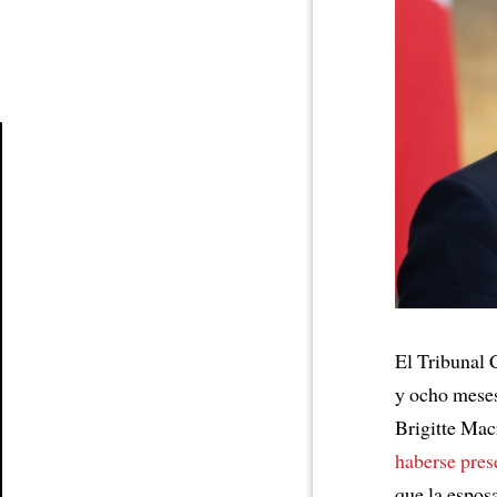
Article
El Tribunal 
y ocho meses
Brigitte Mac
haberse pres
que la espos