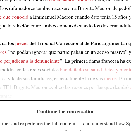
 Los difamadores también acusaron a Brigitte Macron de pedóf
e que conoció
a Emmanuel Macron cuando éste tenía 15 años y
que la relación entre ambos comenzó cuando los dos eran adult
cia, los
jueces
del Tribunal Correccional de París argumentan q
res
“no podían ignorar que participaban en un acoso masivo” y
e perjudicar a la denunciante
”. La primera dama francesa ha e
undidos en las redes sociales
han dañado su salud física y ment
ida y la de sus familiares, especialmente la de sus
nietos
. En un
a TF1, Brigitte Macron explicó las razones por las que decidió
ifamac
Continue the conversation
rther and experience the full content — and understand how S