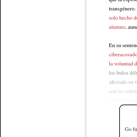
transgénero.
solo hecho d
alumno
, aun
En su senten
ciberacosado
la voluntad d
los bulos dif
afectado su v
con la caden
acoso
y la d
Go fu