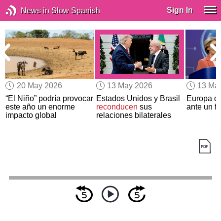
Sign In
News in Slow Spanish
20 May 2026
13 May 2026
13 Ma
a
“El Niño” podría provocar
Estados Unidos y Brasil
Europa ce
s
este año un enorme
reconducen
sus
ante un fu
impacto global
relaciones bilaterales