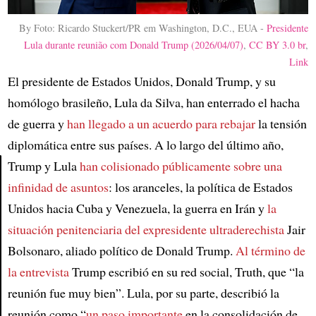
By Foto: Ricardo Stuckert/PR em Washington, D.C., EUA -
Presidente
Lula durante reunião com Donald Trump (2026/04/07)
,
CC BY 3.0 br
,
Link
El presidente de Estados Unidos, Donald Trump, y su
homólogo brasileño, Lula da Silva, han enterrado el hacha
de guerra y
han llegado a un acuerdo para rebajar
la tensión
diplomática entre sus países. A lo largo del último año,
Trump y Lula
han colisionado públicamente sobre una
infinidad de asuntos
: los aranceles, la política de Estados
Article
Unidos hacia Cuba y Venezuela, la guerra en Irán y
la
situación penitenciaria del expresidente ultraderechista
Jair
Bolsonaro, aliado político de Donald Trump.
Al término de
la entrevista
Trump escribió en su red social, Truth, que “la
reunión fue muy bien”. Lula, por su parte, describió la
reunión como “
un paso importante
en la consolidación de