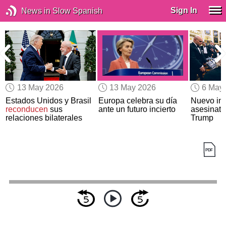
Sign In
News in Slow Spanish
13 May 2026
13 May 2026
6 May
r
Estados Unidos y Brasil
Europa celebra su día
Nuevo int
reconducen
sus
ante un futuro incierto
asesinato
relaciones bilaterales
Trump