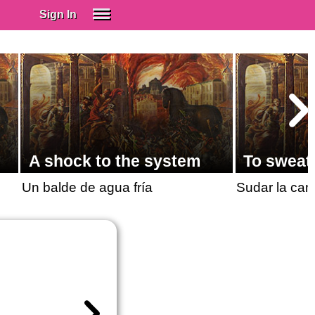
Sign In
SIGN IN
Spanish (Spain)
Spanish (Latino)
SUBSCRIBE
EDUCATIONAL LICENSES
A shock to the system
To sweat
GIFT CARDS
Un balde de agua fría
Sudar la cam
OTHER LANGUAGES
ABOUT US
ADJUST COLORS