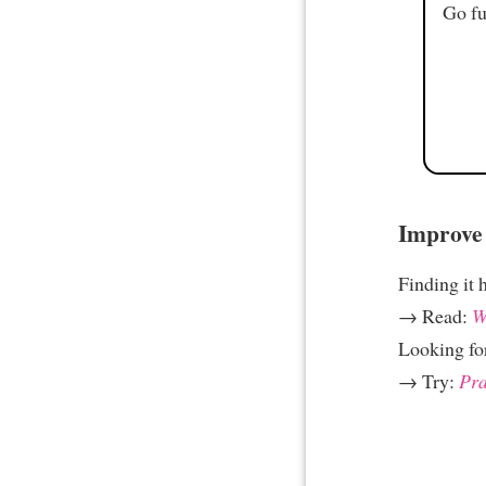
Go fu
Improve 
Finding it 
→ Read:
W
Looking fo
→ Try:
Pra