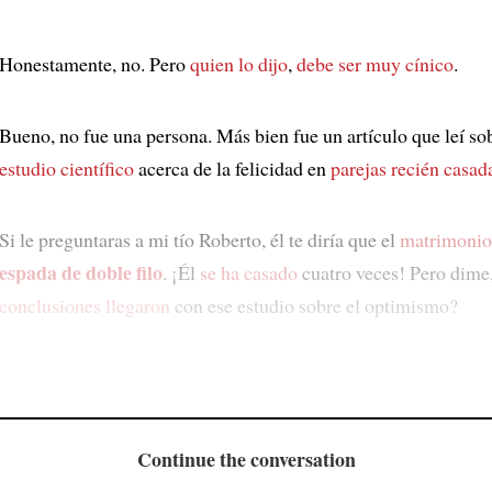
Honestamente, no. Pero
quien lo dijo
,
debe ser muy cínico
.
Bueno, no fue una persona. Más bien fue un artículo que leí so
estudio científico
acerca de la felicidad en
parejas recién casad
Si le preguntaras a mi tío Roberto, él te diría que el
matrimonio
espada de doble filo
. ¡Él
se ha casado
cuatro veces! Pero dime,
conclusiones llegaron
con ese estudio sobre el optimismo?
Continue the conversation