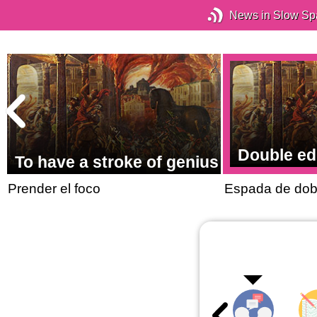
News in Slow Sp
Double e
To have a stroke of genius
Prender el foco
Espada de dobl