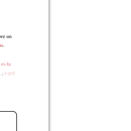
bre un
as
.
es la
 ¿
a qué