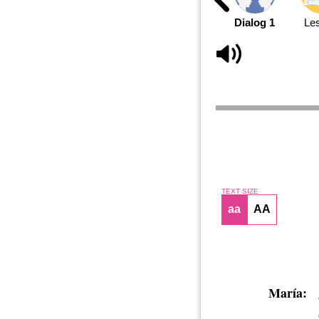
Dialog 1
Le
TEXT SIZE
aa
AA
María: