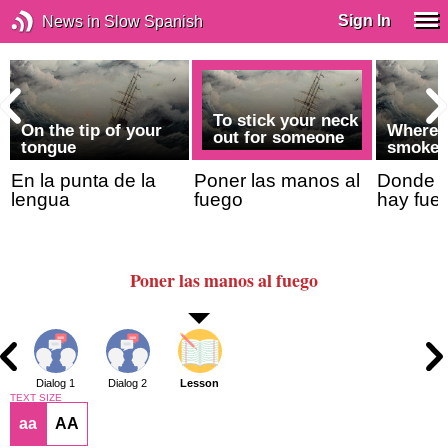
Sign In
News in Slow Spanish
To stick your neck
On the tip of your
Where t
out for someone
tongue
smoke, 
En la punta de la
Poner las manos al
Donde 
lengua
fuego
hay fue
Poner las manos al fuego
Dialog 1
Dialog 2
Lesson
TEXT SIZE
aa
AA