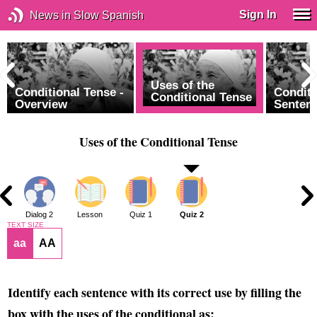
Sign In
News in Slow Spanish
Uses of the
Conditional Tense -
Conditi
Conditional Tense
Overview
Senten
Uses of the Conditional Tense
1
Dialog 2
Lesson
Quiz 1
Quiz 2
TEXT SIZE
aa
AA
Identify each sentence with its correct use by filling the
box with the uses of the conditional as: