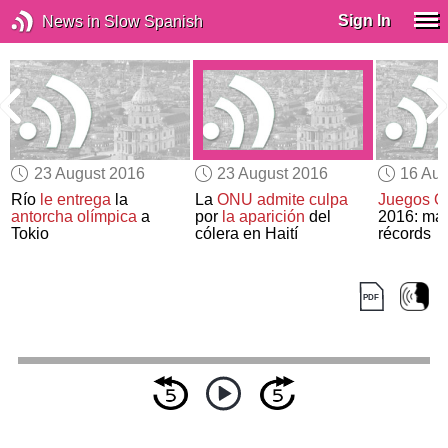
Sign In
News in Slow Spanish
23 August 2016
23 August 2016
16 Aug
Río
le entrega
la
La
ONU
admite culpa
Juegos O
antorcha olímpica
a
por
la aparición
del
2016: má
Tokio
cólera en Haití
récords