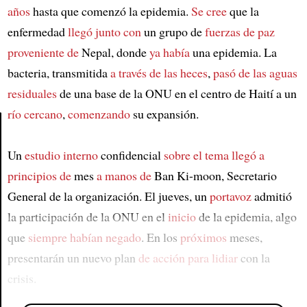
años
hasta que comenzó la epidemia.
Se cree
que la
enfermedad
llegó junto con
un grupo de
fuerzas de paz
proveniente de
Nepal, donde
ya había
una epidemia. La
bacteria, transmitida
a través de las heces
,
pasó de las aguas
residuales
de una base de la ONU en el centro de Haití a un
río cercano
,
comenzando
su expansión.
Article
Un
estudio interno
confidencial
sobre el tema
llegó
a
principios de
mes
a manos de
Ban Ki-moon, Secretario
General de la organización. El jueves, un
portavoz
admitió
la participación de la ONU en el
inicio
de la epidemia, algo
que
siempre habían negado
. En los
próximos
meses,
presentarán un nuevo plan
de acción
para lidiar
con la
crisis.