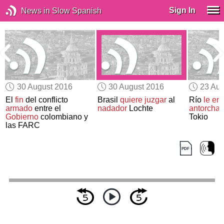
Sign In
News in Slow Spanish
30 August 2016
30 August 2016
23 Aug
El
fin
del conflicto
Brasil
quiere juzgar
al
Río
le en
n
armado
entre el
nadador
Lochte
antorcha 
Gobierno
colombiano y
Tokio
las FARC