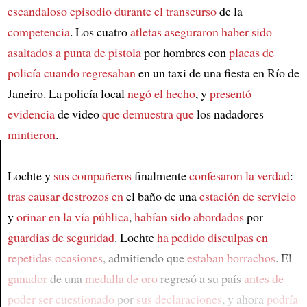
escandaloso episodio
durante el transcurso
de la
competencia
. Los cuatro
atletas
aseguraron haber sido
asaltados
a punta de pistola
por hombres con
placas de
policía
cuando regresaban
en un taxi de una fiesta en Río de
Janeiro. La policía local
negó el hecho
, y
presentó
evidencia
de video
que demuestra que
los nadadores
mintieron
.
Lochte y
sus compañeros
finalmente
confesaron la verdad
:
Article
tras causar destrozos en
el baño de una
estación de servicio
y
orinar en la vía pública
,
habían sido abordados
por
guardias de seguridad
. Lochte
ha pedido disculpas
en
repetidas ocasiones
, admitiendo que
estaban borrachos
. El
ganador
de una
medalla de oro
regresó a su país
antes de
poder ser cuestionado
por
sus declaraciones
, y ahora
podría