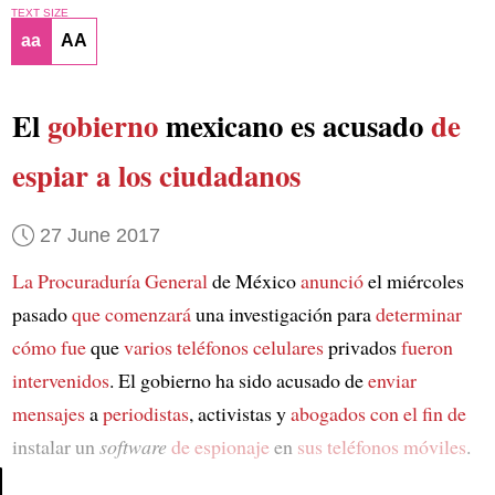
TEXT SIZE
aa
AA
El
gobierno
mexicano es acusado
de
espiar a los ciudadanos
27 June 2017
La Procuraduría General
de México
anunció
el miércoles
pasado
que comenzará
una investigación para
determinar
cómo fue
que
varios teléfonos celulares
privados
fueron
intervenidos
. El gobierno ha sido acusado de
enviar
mensajes
a
periodistas
, activistas y
abogados
con el fin de
instalar un
software
de espionaje
en
sus teléfonos móviles
.