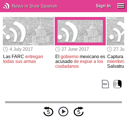
Sign In
News in Slow Spanish
4 July 2017
27 June 2017
27 Ju
Las FARC
entregan
El
gobierno
mexicano es
Captura 
todas sus armas
acusado
de espiar a los
miembros
ciudadanos
Salvatruc