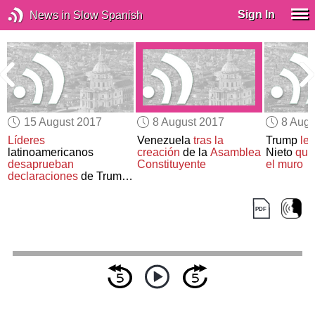
Sign In
News in Slow Spanish
15 August 2017
8 August 2017
8 Augu
Líderes
Venezuela
tras la
Trump
le 
latinoamericanos
creación
de la
Asamblea
Nieto
que 
desaprueban
Constituyente
el muro
declaraciones
de Trump
sobre
Venezuela