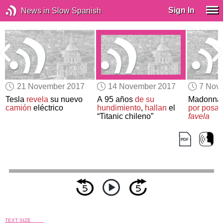
Sign In
News in Slow Spanish
21 November 2017
14 November 2017
7 Nov
a
Tesla
revela
su nuevo
A 95 años
de su
Madonna
camión
eléctrico
hundimiento
,
hallan
el
por posar
“Titanic chileno”
favela
TEXT SIZE