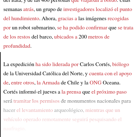
semanas
atrás
, un grupo de
investigadores localizó
el punto
del hundimiento
. Ahora,
gracias a
las imágenes
recogidas
por
un robot submarino,
se ha podido confirmar
que
se trata
de los restos
del barco,
ubicados a
200
metros de
profundidad
.
La expedición
ha sido liderada por
Carlos Cortés,
biólogo
Article
de la Universidad Católica del Norte, y
cuenta con el apoyo
de
,
entre otros
,
la Armada
de Chile y la
ONG
Oceana.
Cortés informó el jueves a
la prensa
que
el próximo paso
será
tramitar los permisos
de monumentos nacionales para
hacer
el levantamiento
arqueológico,
mientras que un
vehículo operado remotamente
seguirá pesquisando
el
naufragio
.