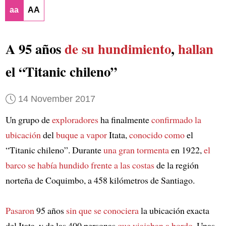
aa
AA
A 95 años
de su hundimiento
,
hallan
el “Titanic chileno”
14 November 2017
Un grupo de
exploradores
ha finalmente
confirmado la
ubicación
del
buque a vapor
Itata,
conocido como
el
“Titanic chileno”. Durante
una gran tormenta
en 1922,
el
barco se había hundido
frente a las costas
de la región
norteña de Coquimbo, a 458 kilómetros de Santiago.
Pasaron
95 años
sin que se conociera
la ubicación exacta
del Itata, y de las 400 personas
que viajaban a bordo
. Unas