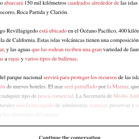
do
abarcará
150 mil kilómetros
cuadrados
alrededor de
las islas
ocorro, Roca Partida y Clarión.
ago Revillagigedo
está ubicado
en el Océano Pacífico, 400 kilóm
ula de California. Estas islas volcánicas tienen una composició
ar
, y las aguas
que las rodean
reciben una gran
variedad de fau
as
a
rayas
y
varios tipos de ballenas
.
del parque nacional
servirá para proteger los recursos
de las isl
ión
de nuevos hoteles. El mar
será patrullado
por
la Marina
, qu
 cualquier tipo de
pesca comercial
. La Secretaría de
Medio Amb
turales
será la encargada
de administrar,
manejar
, preservar y
r
y los elementos del parque.
Continue the conversation