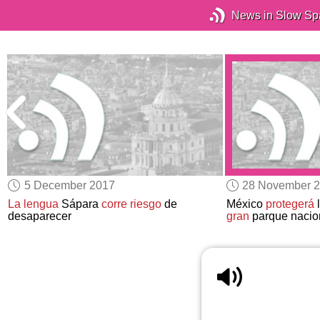
News in Slow Sp
5 December 2017
28 November 
s
La lengua
Sápara
corre riesgo
de
México
protegerá
l
desaparecer
gran
parque nacio