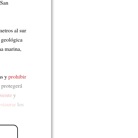
 San
etros al sur
n geológica
na marina,
as y
prohibir
e protegerá
iente
y
estaurar
los