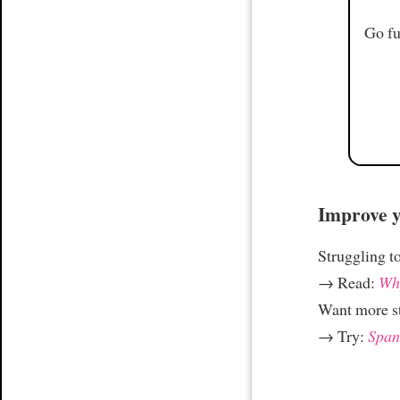
Go fu
Improve yo
Struggling t
→ Read:
Why
Want more st
→ Try:
Spani