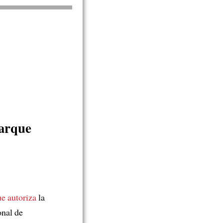
arque
ue autoriza
la
onal de