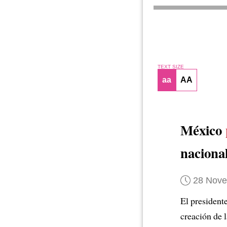
TEXT SIZE
aa
AA
México
naciona
28 Nov
El president
creación de 