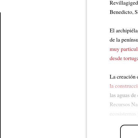
Revillagige
Benedicto, S
El archipiél
Article
de la peníns
muy particul
desde tortug
La creación 
la construcc
las aguas de
Recursos Na
ecosistemas 