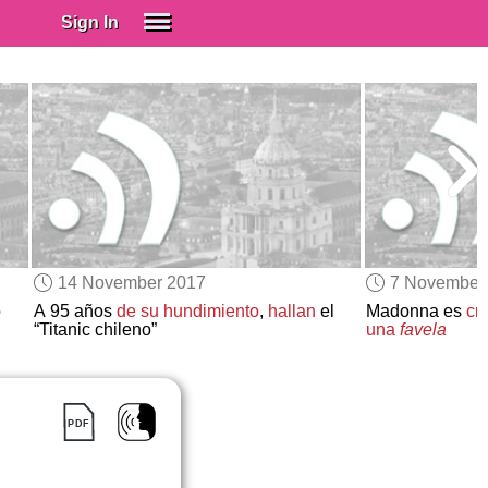
Sign In
SIGN IN
Spanish (Spain)
Spanish (Latino)
SUBSCRIBE
EDUCATIONAL LICENSES
GIFT CARDS
14 November 2017
7 November
OTHER LANGUAGES
o
A 95 años
de su hundimiento
,
hallan
el
Madonna es
cr
“Titanic chileno”
una
favela
ABOUT US
ADJUST COLORS