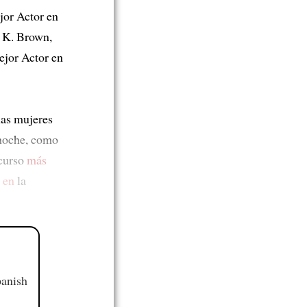
or Actor en
g K. Brown,
jor Actor en
las mujeres
noche, como
curso
más
 en
la
panish