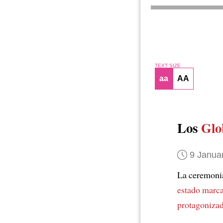
TEXT SIZE
aa
AA
Los
Glo
9 Janua
La ceremoni
estado marc
protagonizad