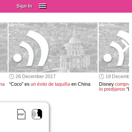
Sign In
SIGN IN
Spanish (Spain)
Spanish (Latino)
SUBSCRIBE
EDUCATIONAL LICENSES
GIFT CARDS
26 December 2017
19 Decembe
OTHER LANGUAGES
na
“Coco” es
un éxito de taquilla
en China
Disney
compra
lo predijeron
“L
ABOUT US
ADJUST COLORS