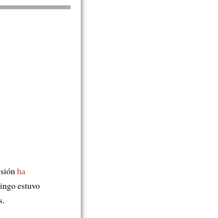
isión
ha
ingo estuvo
s.