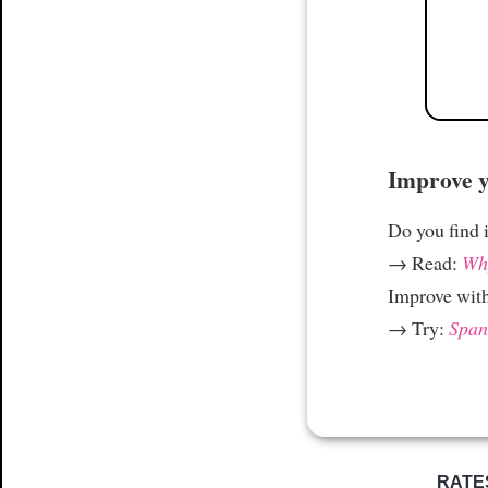
Improve yo
Do you find i
→ Read:
Why
Improve wit
→ Try:
Spani
RATE