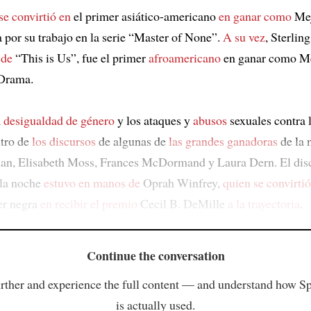
se convirtió en
el primer asiático-americano
en ganar como
Mej
por su trabajo en la serie “Master of None”.
A su vez
, Sterlin
 de
“This is Us”, fue el primer
afroamericano
en ganar como Me
 Drama.
a desigualdad de género
y los ataques y
abusos
sexuales contra 
ntro de
los discursos
de algunas de
las grandes ganadoras
de la 
an, Elisabeth Moss, Frances McDormand y Laura Dern. El dis
la noche
estuvo en manos de
Oprah Winfrey,
quien se convirtió
er negra
en recibir el premio
Cecil B. DeMille
a la trayectoria
.
Continue the conversation
rther and experience the full content — and understand how S
is actually used.