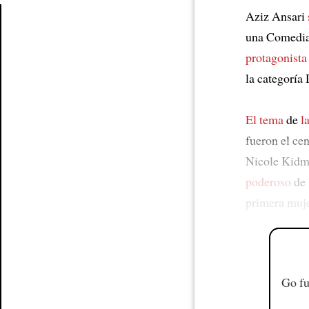
Aziz Ansari
una Comedia 
Article
protagonista
la categoría
El tema
de
l
fueron el ce
Nicole Kidm
poderoso
de 
primera muj
Go fu