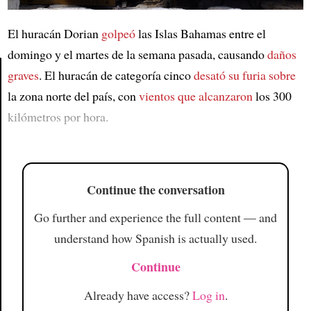
El huracán Dorian
golpeó
las Islas Bahamas entre el
domingo y el martes de la semana pasada, causando
daños
graves
. El huracán de categoría cinco
desató su furia sobre
la zona norte del país, con
vientos que alcanzaron
los 300
Article
kilómetros por hora.
Continue the conversation
Go further and experience the full content — and
understand how Spanish is actually used.
Continue
Already have access?
Log in
.