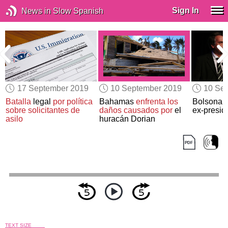
Sign In
News in Slow Spanish
17 September 2019
10 September 2019
10 Se
Batalla
legal
por política
Bahamas
enfrenta los
Bolsonaro
sobre solicitantes de
daños
causados por
el
ex-presid
asilo
huracán Dorian
TEXT SIZE