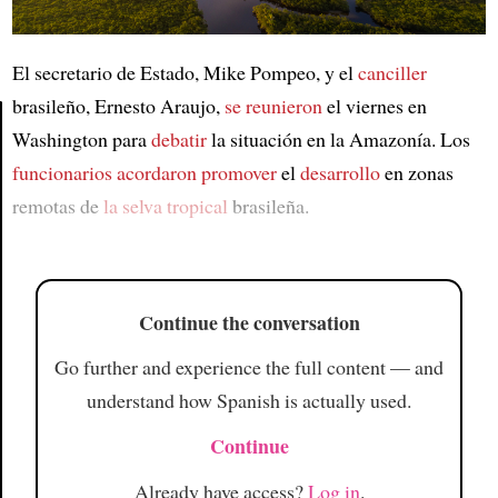
El secretario de Estado, Mike Pompeo, y el
canciller
brasileño, Ernesto Araujo,
se reunieron
el viernes en
Washington para
debatir
la situación en la Amazonía. Los
Article
funcionarios
acordaron promover
el
desarrollo
en zonas
remotas de
la selva tropical
brasileña.
Continue the conversation
Go further and experience the full content — and
understand how Spanish is actually used.
Continue
Already have access?
Log in
.