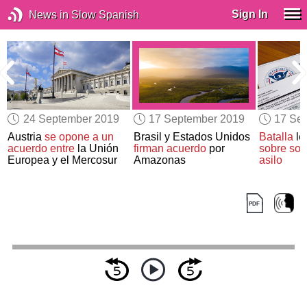
Sign In
News in Slow Spanish
24 September 2019
17 September 2019
17 Se
Austria
se opone a
un
Brasil y Estados Unidos
Batalla
le
acuerdo entre
la Unión
firman acuerdo
por
sobre soli
Europea y el Mercosur
Amazonas
asilo