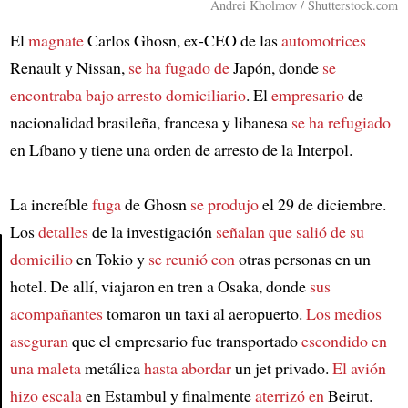
Andrei Kholmov / Shutterstock.com
El
magnate
Carlos Ghosn, ex-CEO de las
automotrices
Renault y Nissan,
se ha fugado de
Japón, donde
se
encontraba bajo arresto domiciliario
. El
empresario
de
nacionalidad brasileña, francesa y libanesa
se ha refugiado
en Líbano y tiene una orden de arresto de la Interpol.
La increíble
fuga
de Ghosn
se produjo
el 29 de diciembre.
Los
detalles
de la investigación
señalan que
salió de su
domicilio
en Tokio y
se reunió con
otras personas en un
hotel. De allí, viajaron en tren a Osaka, donde
sus
Article
acompañantes
tomaron un taxi al aeropuerto.
Los medios
aseguran
que el empresario fue transportado
escondido en
una maleta
metálica
hasta abordar
un jet privado.
El avión
hizo escala
en Estambul y finalmente
aterrizó en
Beirut.