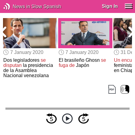
Sign In
News in Slow Spanish
7 January 2020
7 January 2020
31 De
Dos legisladores
se
El brasileño Ghosn
se
Un encue
disputan
la presidencia
fuga de
Japón
feministas
de la Asamblea
en Chiap
Nacional venezolana