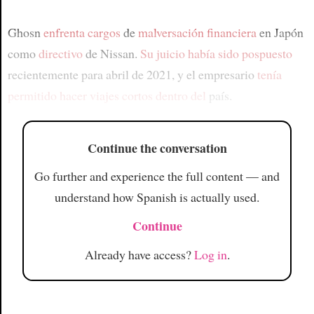
Ghosn
enfrenta cargos
de
malversación financiera
en Japón
como
directivo
de Nissan.
Su juicio había sido pospuesto
recientemente para abril de 2021, y el empresario
tenía
permitido hacer
viajes cortos dentro del
país.
Continue the conversation
Go further and experience the full content — and
understand how Spanish is actually used.
Continue
Already have access?
Log in
.