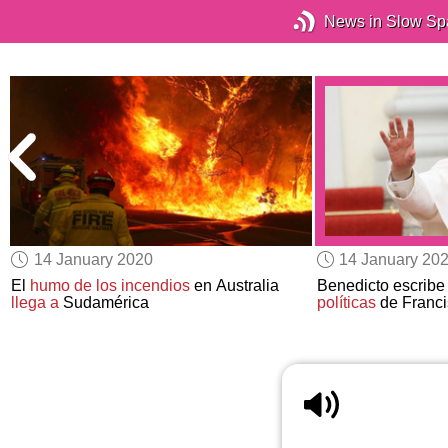
News in Slow Sp
14 January 2020
14 January 20
El
humo de los incendios
en Australia
Benedicto escribe 
llega a
Sudamérica
políticas
de Franci