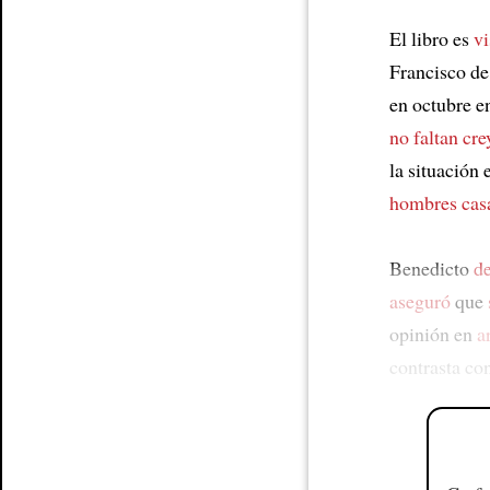
El libro es
vi
Francisco d
en octubre 
no faltan cre
la situación 
hombres cas
Benedicto
de
aseguró
que
opinión en
a
contrasta con