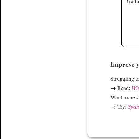
Go fu
Improve yo
Struggling t
→ Read:
Why
Want more st
→ Try:
Spani