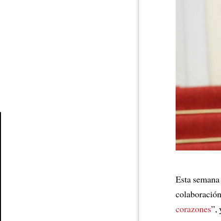
Article
Esta seman
colaboración
corazones
”,