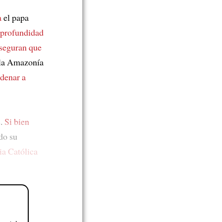
a
el papa
 profundidad
seguran que
 la Amazonía
denar a
s.
Si bien
do su
ia Católica