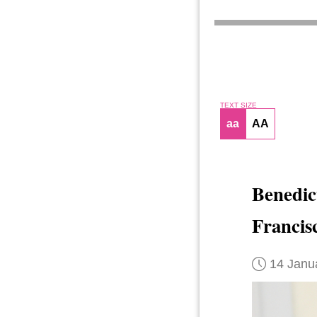
TEXT SIZE
aa
AA
Benedic
Francis
14 Janu