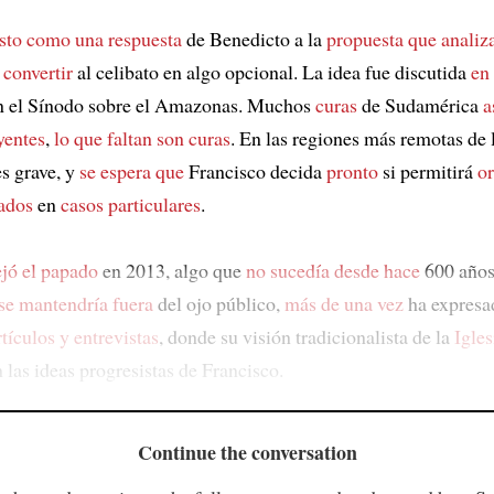
sto como una respuesta
de Benedicto a la
propuesta que analiz
e
convertir
al celibato en algo opcional. La idea fue discutida
en
en el Sínodo sobre el Amazonas. Muchos
curas
de Sudamérica
a
yentes
,
lo que faltan son curas
. En las regiones más remotas de
es grave, y
se espera que
Francisco decida
pronto
si permitirá
or
ados
en
casos particulares
.
jó el papado
en 2013, algo que
no sucedía desde hace
600 año
se mantendría fuera
del ojo público,
más de una vez
ha expresa
rtículos y entrevistas
, donde su visión tradicionalista de la
Igles
 las ideas progresistas de Francisco.
Continue the conversation