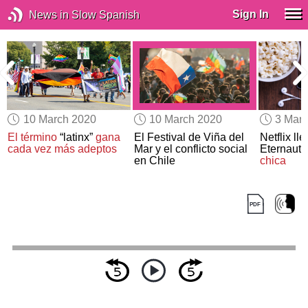
Sign In
News in Slow Spanish
10 March 2020
10 March 2020
3 Mar
l
El término
“latinx”
gana
El Festival de Viña del
Netflix lle
cada vez más adeptos
Mar y el conflicto social
Eternauta
en Chile
chica