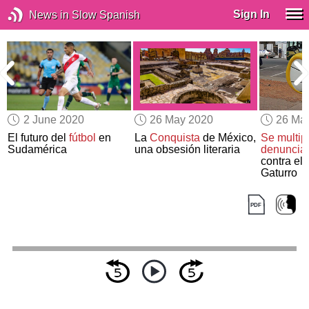
Sign In
News in Slow Spanish
2 June 2020
26 May 2020
26 Ma
El futuro del
fútbol
en
La
Conquista
de México,
Se multipl
Sudamérica
una obsesión literaria
denuncia
contra el
Gaturro