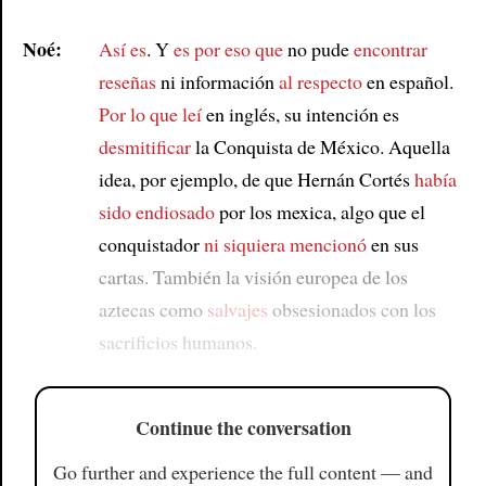
Noé:
Así es
. Y
es por eso que
no pude
encontrar
reseñas
ni información
al respecto
en español.
Por lo que leí
en inglés, su intención es
desmitificar
la Conquista de México. Aquella
idea, por ejemplo, de que Hernán Cortés
había
sido endiosado
por los mexica, algo que el
conquistador
ni siquiera mencionó
en sus
cartas. También la visión europea de los
aztecas como
salvajes
obsesionados con los
sacrificios humanos.
Continue the conversation
Go further and experience the full content — and