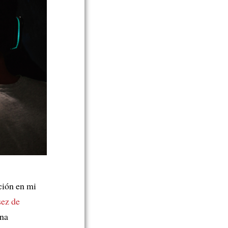
ción en mi
sez de
una