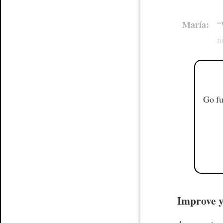
María:
“
n
Go fu
Improve yo