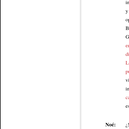
i
y
o
B
G
e
d
L
p
v
i
c
e
Noé:
¿