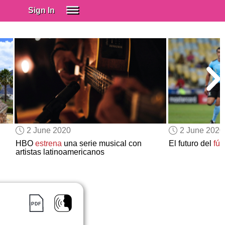
Sign In
SIGN IN
Spanish (Spain)
Spanish (Latino)
SUBSCRIBE
EDUCATIONAL LICENSES
GIFT CARDS
2 June 2020
2 June 2020
OTHER LANGUAGES
HBO
estrena
una serie musical con
El futuro del
fút
artistas latinoamericanos
ABOUT US
ADJUST COLORS