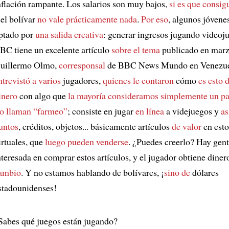
nflación rampante. Los salarios son muy bajos,
si es que consig
 el bolívar
no vale prácticamente nada
.
Por eso
, algunos jóvene
ptado por
una salida creativa
: generar ingresos jugando videoj
BC tiene un excelente artículo
sobre el tema
publicado en marz
uillermo Olmo,
corresponsal
de BBC News Mundo en Venezue
ntrevistó a varios
jugadores,
quienes le contaron
cómo
es esto 
inero
con algo que
la mayoría consideramos
simplemente un p
o llaman “farmeo”
; consiste en jugar
en línea
a videjuegos y
as
untos
, créditos, objetos... básicamente artículos
de valor
en est
irtuales, que
luego pueden venderse
. ¿Puedes creerlo? Hay gen
nteresada en comprar estos artículos, y el jugador obtiene diner
ambio
. Y no estamos hablando de bolívares, ¡
sino de
dólares
stadounidenses!
Sabes qué juegos están jugando?