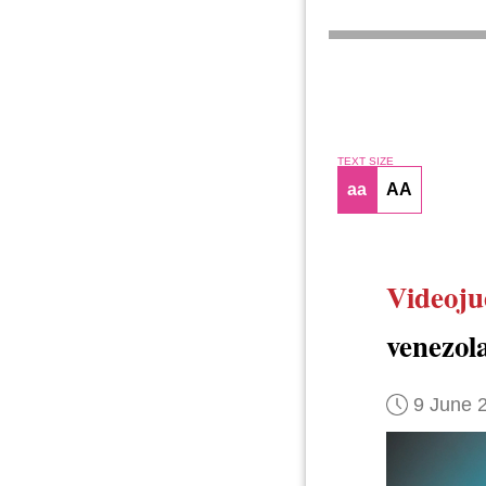
TEXT SIZE
aa
AA
Videoju
venezol
9 June 