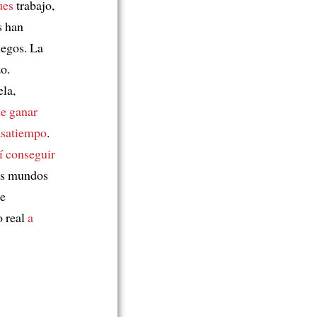
ues
trabajo,
s han
uegos. La
o.
la,
de ganar
asatiempo
.
í conseguir
os mundos
te
o real
a