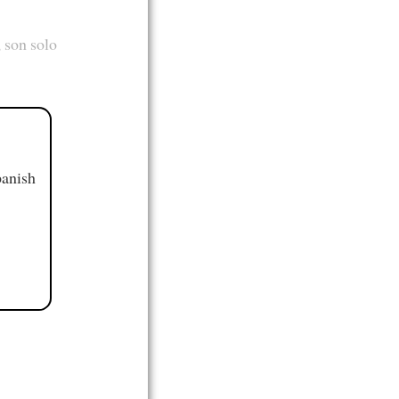
 son solo
panish