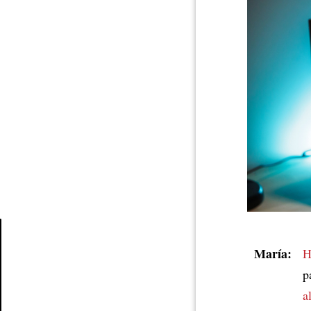
María:
H
Article
p
a