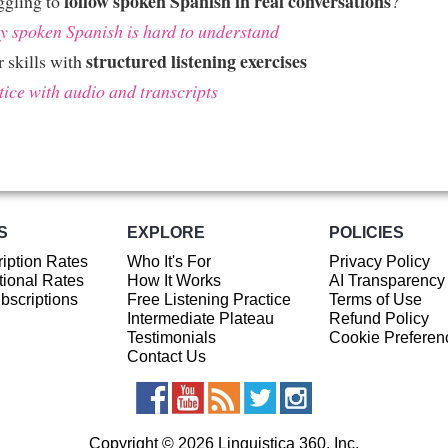
follow spoken Spanish in real conversations
ggling to
?
 spoken Spanish is hard to understand
structured listening exercises
 skills with
tice with audio and transcripts
S
EXPLORE
POLICIES
iption Rates
Who It's For
Privacy Policy
ional Rates
How It Works
AI Transparency
ubscriptions
Free Listening Practice
Terms of Use
Intermediate Plateau
Refund Policy
Testimonials
Cookie Preferen
Contact Us
Copyright © 2026 Linguistica 360, Inc.