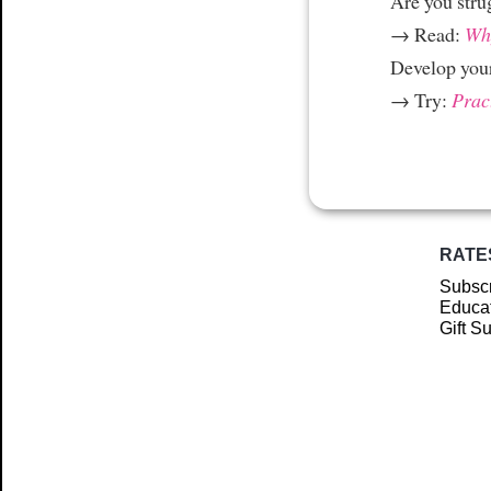
Are you stru
→ Read:
Why
Develop your
→ Try:
Prac
RATE
Subscr
Educat
Gift S