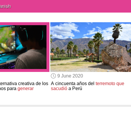
anish
9 June 2020
lternativa creativa de los
A cincuenta años del
terremoto
que
nos para
generar
sacudió
a Perú