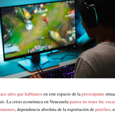
ace años que hablamos
en este espacio de la
preocupante
situa
aís. La crisis económica en Venezuela
parece no tener fin
:
esca
limentos
, dependencia absoluta de la exportación de
petróleo
, 