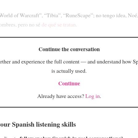
World of Warcraft”, “Tibia”, “RuneScape”; no tengo idea, Noé,
ombres, pero no sé
de qué se tratan
.
Continue the conversation
rther and experience the full content — and understand how S
is actually used.
Continue
Already have access?
Log in
.
ur Spanish listening skills