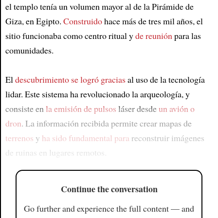
el templo tenía un volumen mayor al de la Pirámide de
Giza, en Egipto.
Construido
hace más de tres mil años, el
sitio funcionaba como centro ritual y
de reunión
para las
comunidades.
El
descubrimiento
se logró gracias
al uso de la tecnología
lidar. Este sistema ha revolucionado la arqueología, y
consiste en
la emisión de pulsos
láser desde
un avión o
dron
. La información recibida permite crear mapas de
terrenos
y
ha sido fundamental para
reconstruir imágenes
de ruinas en lugares remotos.
Continue the conversation
Go further and experience the full content — and