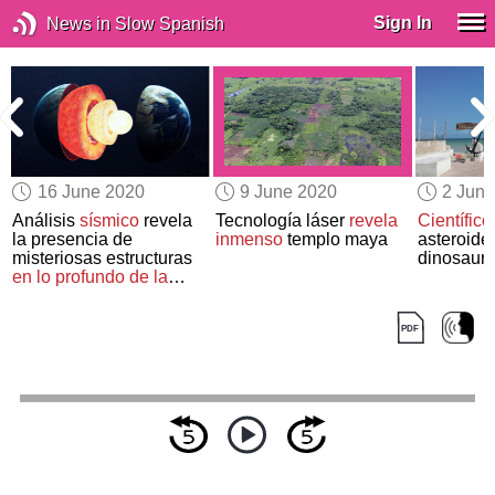
Sign In
News in Slow Spanish
16 June 2020
9 June 2020
2 Jun
Análisis
sísmico
revela
Tecnología láser
revela
Científico
la presencia de
inmenso
templo maya
asteroide
misteriosas estructuras
dinosauri
en lo profundo de la
Tierra