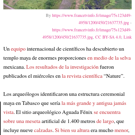
By
https://www.francetvinfo.fr/image/75s123d49-
4958/1200/450/21637735.jpg
-
https://www.francetvinfo.fr/image/75s123d49-
4958/1200/450/21637735.jpg
,
CC BY-SA 4.0
,
Link
Un
equipo
internacional de científicos ha descubierto un
templo maya de enormes proporciones
en medio de la selva
mexicana.
Los resultados de la investigación
fueron
publicados el miércoles en
la revista científica
“Nature”.
Los arqueólogos identificaron una estructura ceremonial
maya en Tabasco que sería
la más grande y antigua
jamás
vista
. El sitio arqueológico Aguada Fénix
se encuentra
Article
sobre
una meseta
artificial de 1.400 metros
de largo
, que
incluye nueve
calzadas
.
Si bien su altura
era mucho
menor
,